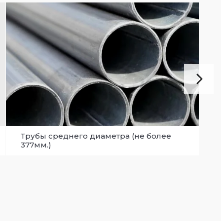
Трубы среднего диаметра (не более
Т
377мм.)
д