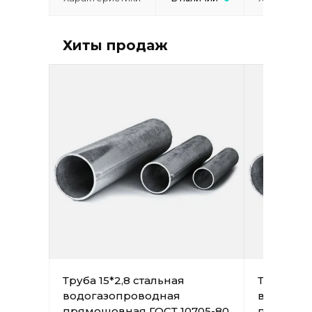
Хиты продаж
Труба 15*2,8 стальная
Труба 15*
водогазопроводная
водогаз
прямошовная ГОСТ 10705-80
прямошов