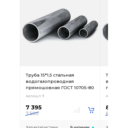
Труба 15*1,5 стальная
Труба 15*
водогазопроводная
водогаз
прямошовная ГОСТ 10705-80
прямошов
Артикул:
1
Артикул:
2
7 395
8 304
7 500
8 500
Характеристики
Характери
В наличии