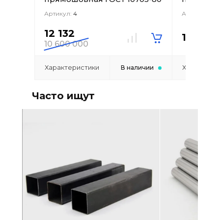
Артикул:
4
Артикул:
5
12 132
12 820
10 600 000
Характеристики
Характери
В наличии
Часто ищут