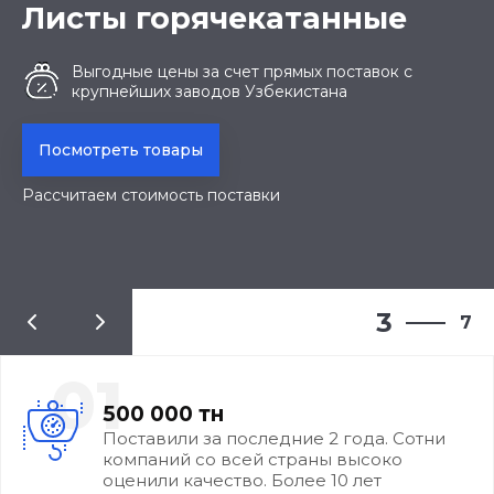
ты горячекатанные
Арм
Зака
ыгодные цены за счет прямых поставок с
рупнейших
заводов Узбекистана
В
к
треть товары
Перей
аем стоимость поставки
Рассчит
3
7
01
500 000 тн
Поставили за последние 2 года. Сотни
компаний со всей страны высоко
оценили качество. Более 10 лет