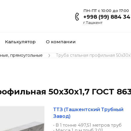
ПН-ПТ с 10:00 до 17:00
+998 (99) 884 34
г.Ташкент
Калькулятор
О компании
тные, прямоугольные
Труба стальная профильная 50х30x
рофильная 50х30x1,7 ГОСТ 863
ТТЗ (Ташкентский Трубный
Завод)
• В 1 тонне 497,51 метров труб
• Масса 1 п.м труб 2,01